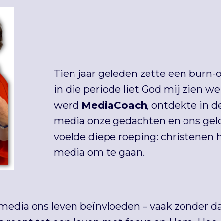
Tien jaar geleden zette een burn-ou
in die periode liet God mij zien w
werd
MediaCoach
, ontdekte in d
media onze gedachten en ons gel
voelde diepe roeping: christenen
media om te gaan.
media ons leven beïnvloeden – vaak zonder da