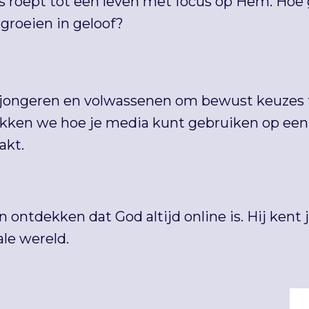
s roept tot een leven met focus op Hem. Hoe g
 groeien in geloof?
, jongeren en volwassenen om bewust keuzes
ken we hoe je media kunt gebruiken op een m
akt.
ontdekken dat God altijd online is. Hij kent j
ale wereld.